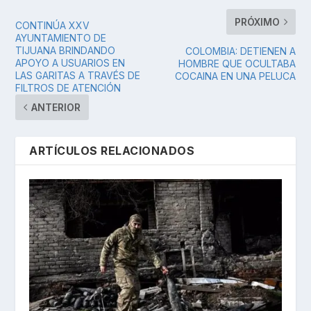
PRÓXIMO
CONTINÚA XXV
AYUNTAMIENTO DE
TIJUANA BRINDANDO
COLOMBIA: DETIENEN A
APOYO A USUARIOS EN
HOMBRE QUE OCULTABA
LAS GARITAS A TRAVÉS DE
COCAINA EN UNA PELUCA
FILTROS DE ATENCIÓN
ANTERIOR
ARTÍCULOS RELACIONADOS