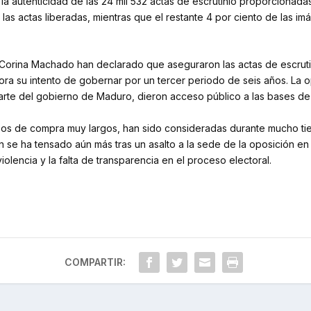
la autenticidad de las 24 mil 532 actas de escrutinio proporcionada
 las actas liberadas, mientras que el restante 4 por ciento de las 
 Corina Machado han declarado que aseguraron las actas de escrutini
 su intento de gobernar por un tercer periodo de seis años. La op
parte del gobierno de Maduro, dieron acceso público a las bases de
ibos de compra muy largos, han sido consideradas durante mucho ti
ión se ha tensado aún más tras un asalto a la sede de la oposición
olencia y la falta de transparencia en el proceso electoral.
COMPARTIR: