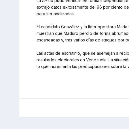
La AP no pudo verificar en forma independiente 
extrajo datos exitosamente del 96 por ciento de
para ser analizadas.
El candidato González y la líder opositora María
muestran que Maduro perdió de forma abrumadora
escaneadas y, tras varios días de ataques por 
Las actas de escrutinio, que se asemejan a rec
resultados electorales en Venezuela. La situac
lo que incrementa las preocupaciones sobre la vi