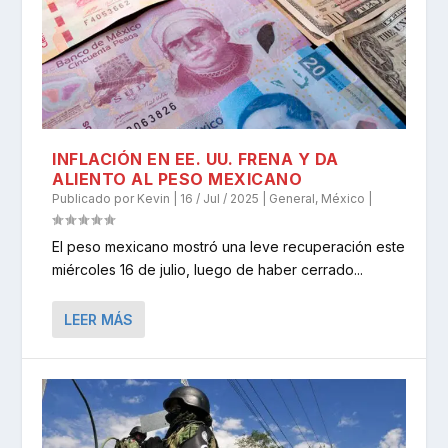
INFLACIÓN EN EE. UU. FRENA Y DA
ALIENTO AL PESO MEXICANO
Publicado por
Kevin
|
16 / Jul / 2025
|
General
,
México
|
El peso mexicano mostró una leve recuperación este
miércoles 16 de julio, luego de haber cerrado...
LEER MÁS