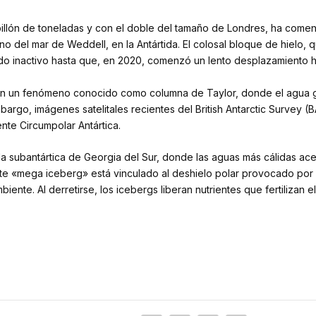
billón de toneladas y con el doble del tamaño de Londres, ha c
o del mar de Weddell, en la Antártida. El colosal bloque de hielo, 
ado inactivo hasta que, en 2020, comenzó un lento desplazamiento ha
n un fenómeno conocido como columna de Taylor, donde el agua gi
mbargo, imágenes satelitales recientes del British Antarctic Survey
ente Circumpolar Antártica.
isla subantártica de Georgia del Sur, donde las aguas más cálidas ac
te «mega iceberg» está vinculado al deshielo polar provocado por 
iente. Al derretirse, los icebergs liberan nutrientes que fertiliza