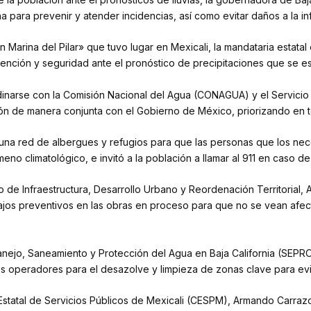
para prevenir y atender incidencias, así como evitar daños a la inf
 Marina del Pilar» que tuvo lugar en Mexicali, la mandataria estatal
ención y seguridad ante el pronóstico de precipitaciones que se esp
ordinarse con la Comisión Nacional del Agua (CONAGUA) y el Servic
ión de manera conjunta con el Gobierno de México, priorizando en 
 una red de albergues y refugios para que las personas que los nece
o climatológico, e invitó a la población a llamar al 911 en caso d
 de Infraestructura, Desarrollo Urbano y Reordenación Territorial, A
ajos preventivos en las obras en proceso para que no se vean afecta
 Manejo, Saneamiento y Protección del Agua en Baja California (SEPR
mos operadores para el desazolve y limpieza de zonas clave para evi
n Estatal de Servicios Públicos de Mexicali (CESPM), Armando Carra