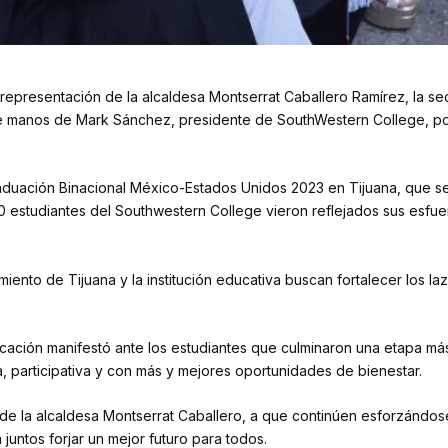
En representación de la alcaldesa Montserrat Caballero Ramírez, la s
de manos de Mark Sánchez, presidente de SouthWestern College, po
aduación Binacional México-Estados Unidos 2023 en Tijuana, que se 
 estudiantes del Southwestern College vieron reflejados sus esfu
iento de Tijuana y la institución educativa buscan fortalecer los l
cación manifestó ante los estudiantes que culminaron una etapa más
 participativa y con más y mejores oportunidades de bienestar.
de la alcaldesa Montserrat Caballero, a que continúen esforzándos
untos forjar un mejor futuro para todos.