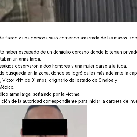
e fuego y una persona salió corriendo amarrada de las manos, sobre
estó haber escapado de un domicilio cercano donde lo tenían privado 
rtaban un arma larga.
testigos observaron a dos hombres y una mujer darse a la fuga.
o de búsqueda en la zona, donde se logró calles más adelante la ca
; Víctor «N» de 31 años, originario del estado de Sinaloa y
México.
lico arma larga, señalado por la víctima.
ición de la autoridad correspondiente para iniciar la carpeta de inv