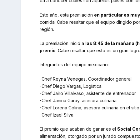
da a conocer cuáles son aquellos países con lo
Este año, esta premiación
en particular es muy
comida. Cabe resaltar que el equipo dirigido po
región.
La premiación inició a
las 8:45 de la mañana (h
premio
. Cabe resaltar que esto es un gran logr
Integrantes del equipo mexicano:
-Chef Reyna Venegas, Coordinador general
-Chef Diego Vargas, Logística.
-Chef Jairo Villalvaso, asistente de entrenador.
-Chef Janina Garay, asesora culinaria.
-Chef Lorena Colina, asesora culinaria en el sitio
-Chef Izael Silva
El premio que acaban de ganar es el
Social C
alimentación, otorgado por un jurado compuesto