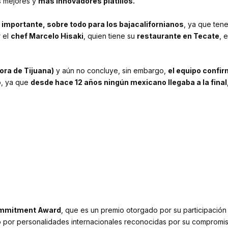
s mejores y
más innovadores platillos.
 importante, sobre todo para los bajacalifornianos
, ya que ten
r el
chef Marcelo Hisaki
, quien tiene su
restaurante en Tecate
, 
ora de Tijuana)
y aún no concluye, sin embargo,
el equipo confi
o, ya que
desde hace 12 años ningún mexicano llegaba a la fina
.
ommitment Award
, que es un premio otorgado por su participación
 por personalidades internacionales reconocidas por su compromis