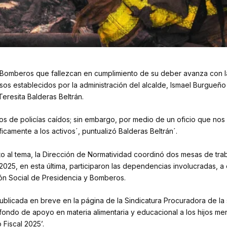
e Bomberos que fallezcan en cumplimiento de su deber avanza con l
s establecidos por la administración del alcalde, Ismael Burgueño
eresita Balderas Beltrán.
jos de policías caídos; sin embargo, por medio de un oficio que nos
ficamente a los activos´, puntualizó Balderas Beltrán´.
o al tema, la Dirección de Normatividad coordinó dos mesas de trab
25, en esta última, participaron las dependencias involucradas, a e
tión Social de Presidencia y Bomberos.
publicada en breve en la página de la Sindicatura Procuradora de la
: fondo de apoyo en materia alimentaria y educacional a los hijos 
 Fiscal 2025’.