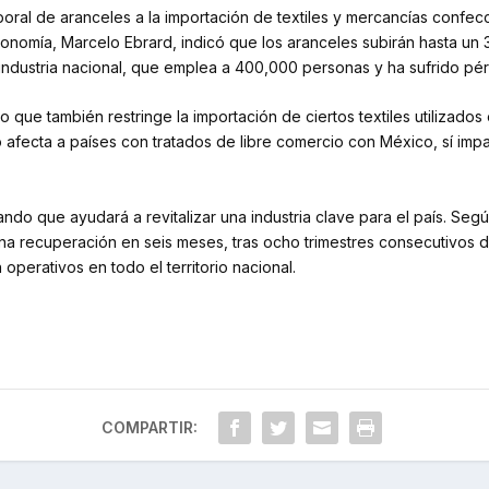
ral de aranceles a la importación de textiles y mercancías confec
Economía, Marcelo Ebrard, indicó que los aranceles subirán hasta u
la industria nacional, que emplea a 400,000 personas y ha sufrido pérd
 que también restringe la importación de ciertos textiles utilizado
o afecta a países con tratados de libre comercio con México, sí im
lando que ayudará a revitalizar una industria clave para el país. S
una recuperación en seis meses, tras ocho trimestres consecutivos d
 operativos en todo el territorio nacional.
COMPARTIR: