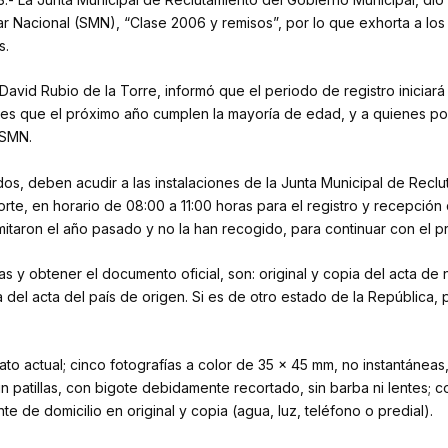
ilitar Nacional (SMN), “Clase 2006 y remisos”, por lo que exhorta a 
s.
o, David Rubio de la Torre, informó que el periodo de registro inicia
nes que el próximo año cumplen la mayoría de edad, y a quienes po
 SMN.
ados, deben acudir a las instalaciones de la Junta Municipal de Recl
rte, en horario de 08:00 a 11:00 horas para el registro y recepción
amitaron el año pasado y no la han recogido, para continuar con el p
ias y obtener el documento oficial, son: original y copia del acta d
ia del acta del país de origen. Si es de otro estado de la República,
to actual; cinco fotografías a color de 35 x 45 mm, no instantáneas
sin patillas, con bigote debidamente recortado, sin barba ni lentes;
e de domicilio en original y copia (agua, luz, teléfono o predial).