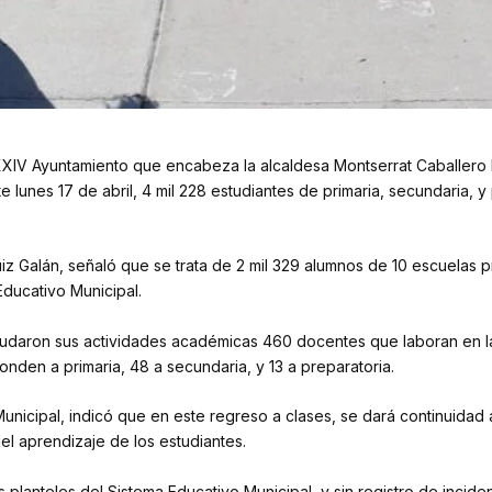
El XXIV Ayuntamiento que encabeza la alcaldesa Montserrat Caballero
 lunes 17 de abril, 4 mil 228 estudiantes de primaria, secundaria, y
z Galán, señaló que se trata de 2 mil 329 alumnos de 10 escuelas pr
Educativo Municipal.
nudaron sus actividades académicas 460 docentes que laboran en l
nden a primaria, 48 a secundaria, y 13 a preparatoria.
 Municipal, indicó que en este regreso a clases, se dará continuida
del aprendizaje de los estudiantes.
os planteles del Sistema Educativo Municipal, y sin registro de inci